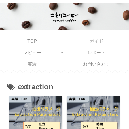
TOP
ガイド
レビュー
レポート
実験
お問い合わせ
extraction