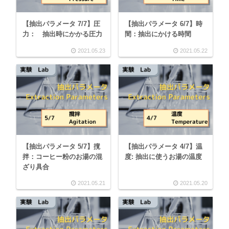
【抽出パラメータ 7/7】圧
【抽出パラメータ 6/7】時
力： 抽出時にかかる圧力
間：抽出にかける時間
2021.05.23
2021.05.22
【抽出パラメータ 5/7】撹
【抽出パラメータ 4/7】温
拌：コーヒー粉のお湯の混
度: 抽出に使うお湯の温度
ざり具合
2021.05.21
2021.05.20