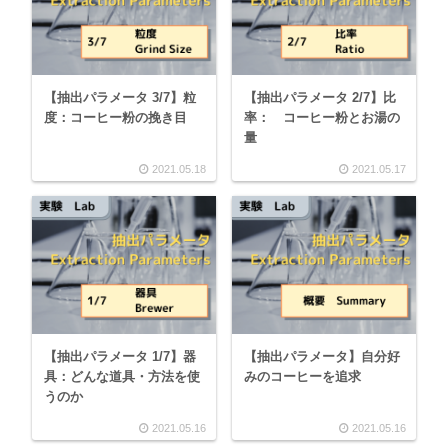
【抽出パラメータ 3/7】粒
【抽出パラメータ 2/7】比
度：コーヒー粉の挽き目
率： コーヒー粉とお湯の
量
2021.05.18
2021.05.17
【抽出パラメータ 1/7】器
【抽出パラメータ】自分好
具：どんな道具・方法を使
みのコーヒーを追求
うのか
2021.05.16
2021.05.16