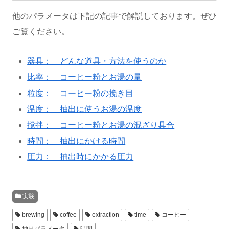
他のパラメータは下記の記事で解説しております。ぜひ
ご覧ください。
器具： どんな道具・方法を使うのか
比率： コーヒー粉とお湯の量
粒度： コーヒー粉の挽き目
温度： 抽出に使うお湯の温度
撹拌： コーヒー粉とお湯の混ざり具合
時間： 抽出にかける時間
圧力： 抽出時にかかる圧力
実験
brewing
coffee
extraction
time
コーヒー