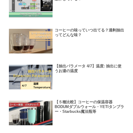
コーヒーの味っていつ出てる？過剰抽出
ってどんな味？
【抽出パラメータ 4/7】温度: 抽出に使
うお湯の温度
【５種比較】コーヒーの保温容器
BODUMダブルウォール・YETIタンブラ
ー・Starbucks魔法瓶等