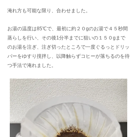
淹れ方も可能な限り、合わせました。
お湯の温度は85℃で、最初に約２０gのお湯で４５秒間
蒸らしを行い、その後1分半までに狙いの１５０gまで
のお湯を注ぎ、注ぎ切ったところで一度ぐるっとドリッ
パーをゆすり撹拌し、以降触らずコヒーが落ちるのを待
つ手法で淹れました。